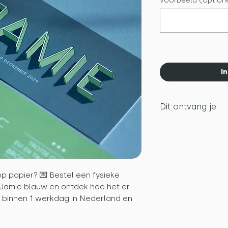
voorbeeld (option
I
Dit ontvang je
Geboortekaar
papier (met d
Duurzame Pap
Bijpassende sl
Een preview v
p papier? 💌 Bestel een fysieke
Jamie blauw en ontdek hoe het er
postzegel
en binnen 1 werkdag in Nederland en