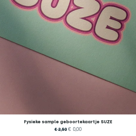
Fysieke sample geboortekaartje SUZE
Normale prijs
Verkoopprijs
€ 0,00
€ 2,50