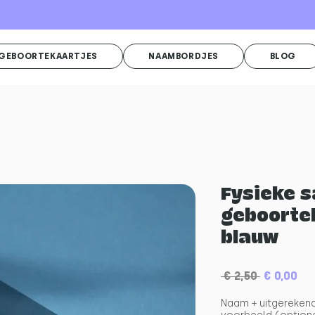
GEBOORTEKAARTJES
NAAMBORDJES
BLOG
Fysieke 
geboorte
blauw
Normale
Ve
 € 2,50 
€ 0,00
prijs
Naam + uitgerekend