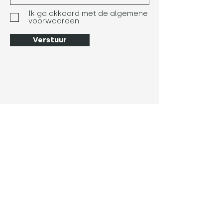
Ik ga akkoord met de algemene
voorwaarden
Verstuur
Geboortekaartjes
Alle geboortekaartjes
Nieuwe geboortekaartjes
Typografische
geboorte...
3D geboortekaartjes
Zomercollectie
Hoe werkt het?
Prijzen
FAQ geboortekaartjes