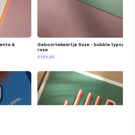
genta &
Geboortekaartje Suze - bubble typografie
roze
€189,00