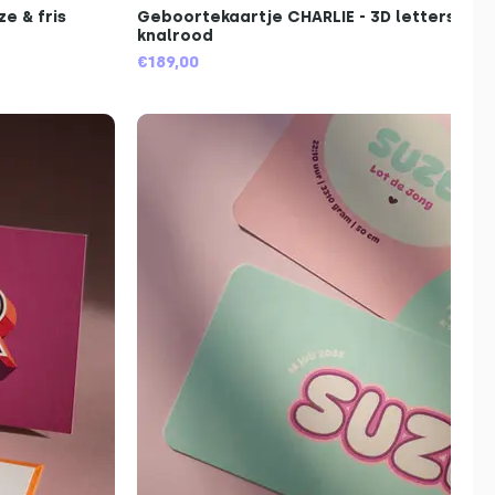
e & fris
Geboortekaartje CHARLIE - 3D letters in g
knalrood
€189,00