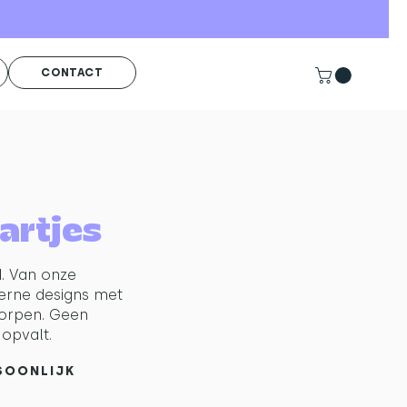
CONTACT
artjes
d. Van onze
erne designs met
tworpen. Geen
opvalt.
RSOONLIJK