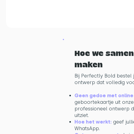
Hoe we samen 
maken
Bij Perfectly Bold best
ontwerp dat volledig voo
Geboortekaartje RUBEN - Art Deco 3D in smaragdgro
ruby
Geen gedoe met online 
€189,00
geboortekaartje uit onz
professioneel ontwerp da
uitziet.
Hoe het werkt:
geef jull
WhatsApp.