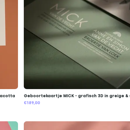
racotta
Geboortekaartje MICK - grafisch 3D in greige &
€189,00