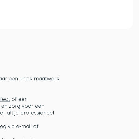
 maar een uniek maatwerk
rafie in
Geboortekaartje JURRE - speels 3D in bos
€189,00
fect
​ of een
n en zorg voor een
r altijd professioneel
eg via e-mail of