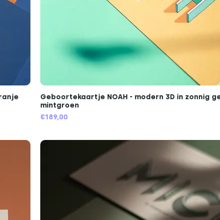
ranje
Geboortekaartje NOAH - modern 3D in zonnig gee
mintgroen
€189,00