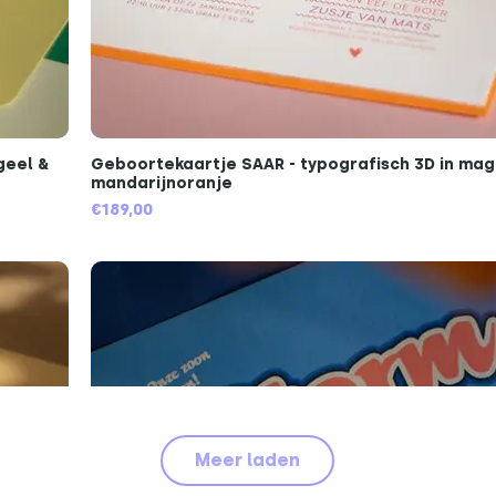
geel &
Geboortekaartje SAAR - typografisch 3D in ma
mandarijnoranje
€189,00
Meer laden