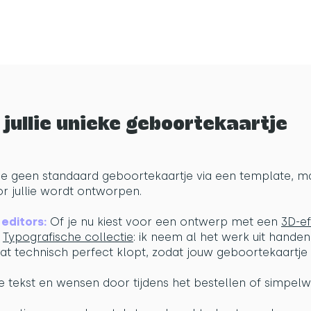
jullie unieke geboortekaartje
el je geen standaard geboortekaartje via een template,
r jullie wordt ontworpen.
en &
Geboortekaartje Storm - speelse cartoon typog
blauw & oranje
editors:
Of je nu kiest voor een ontwerp met een
3D-ef
€189,00
e
Typografische collectie
: ik neem al het werk uit hande
t technisch perfect klopt, zodat jouw geboortekaartje e
ie tekst en wensen door tijdens het bestellen of simpelw