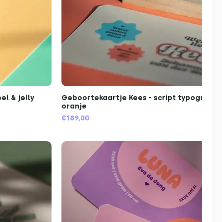
l & jelly
Geboortekaartje Kees - script typografie
oranje
€189,00