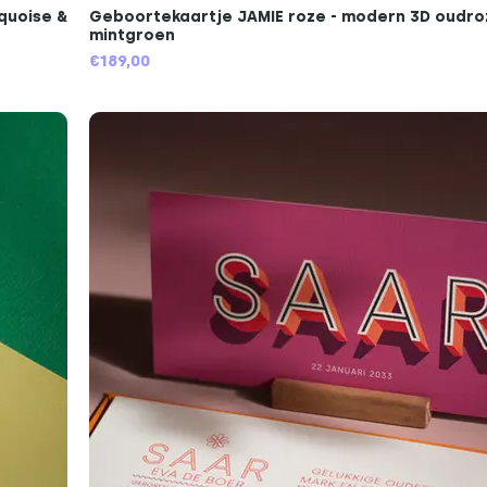
quoise &
Geboortekaartje JAMIE roze - modern 3D oudroz
mintgroen
€189,00