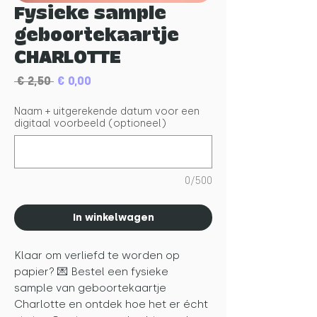
Fysieke sample
geboortekaartje
CHARLOTTE
Normale
Verkoopprijs
 € 2,50 
€ 0,00
prijs
Naam + uitgerekende datum voor een
digitaal voorbeeld (optioneel)
0/500
In winkelwagen
Klaar om verliefd te worden op
papier? 💌 Bestel een fysieke
sample van geboortekaartje
Charlotte en ontdek hoe het er écht