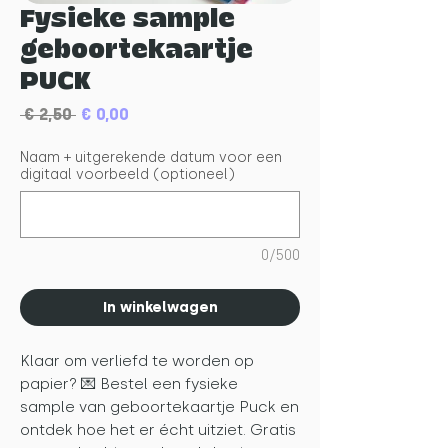
Fysieke sample
geboortekaartje
PUCK
Normale
Verkoopprijs
 € 2,50 
€ 0,00
prijs
Naam + uitgerekende datum voor een
digitaal voorbeeld (optioneel)
0/500
In winkelwagen
Klaar om verliefd te worden op
papier? 💌 Bestel een fysieke
sample van geboortekaartje Puck en
ontdek hoe het er écht uitziet. Gratis