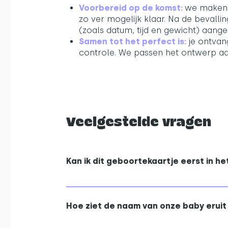
Voorbereid op de komst:
we maken 
zo ver mogelijk klaar. Na de bevalli
(zoals datum, tijd en gewicht) aang
Samen tot het perfect is:
je ontvang
controle. We passen het ontwerp aan
Veelgestelde vragen
Kan ik dit geboortekaartje eerst in he
Van elke stijl kun je gratis een fysieke
Zo kun je thuis in alle rust de kwaliteit
Hoe ziet de naam van onze baby eruit 
afwerking bekijken en voelen.