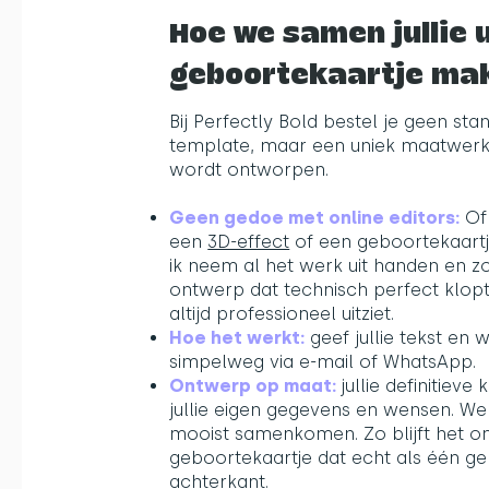
Hoe we samen jullie 
geboortekaartje ma
Bij Perfectly Bold bestel je geen st
template, maar een uniek maatwerk o
wordt ontworpen.
Geen gedoe met online editors:
Of 
een
3D-effect
​ of een geboortekaart
ik neem al het werk uit handen en z
ontwerp dat technisch perfect klopt
altijd professioneel uitziet.
Hoe het werkt:
geef jullie tekst en 
simpelweg via e-mail of WhatsApp.
Ontwerp op maat:
jullie definitiev
jullie eigen gegevens en wensen. We 
mooist samenkomen. Zo blijft het o
geboortekaartje dat echt als één geh
achterkant.