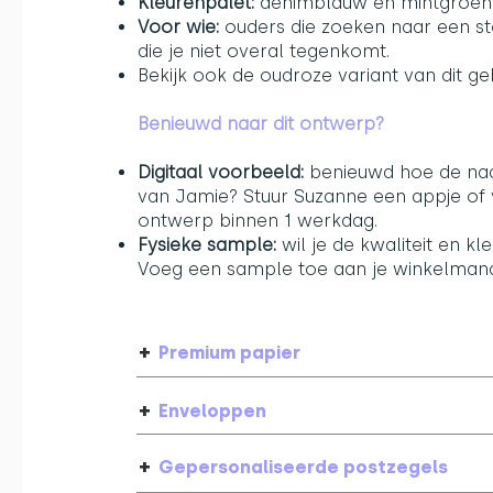
Kleurenpalet:
denimblauw en mintgroen
Voor wie:
ouders die zoeken naar een s
die je niet overal tegenkomt.
Bekijk ook de
oudroze variant
van dit ge
Benieuwd naar dit ontwerp?
Digitaal voorbeeld:
benieuwd hoe de naam
van Jamie? Stuur Suzanne een appje of v
ontwerp binnen 1 werkdag.
Fysieke sample:
wil je de kwaliteit en k
Voeg een sample toe aan je winkelmand.
+
Premium papier
+
Enveloppen
+
Gepersonaliseerde postzegels