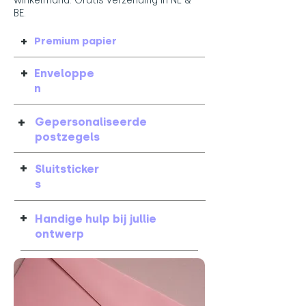
winkelmand. Gratis verzending in NL &
BE.
+
Premium papier
+
Enveloppe
n
+
Gepersonaliseerde
postzegels
+
Sluitsticker
s
+
Handige hulp bij jullie
ontwerp