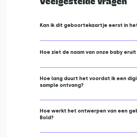
Veelgestelde vragen
Kan ik dit geboortekaartje eerst in he
Van elke stijl kun je gratis een fysieke
Zo kun je thuis in alle rust de kwaliteit
Hoe ziet de naam van onze baby eruit 
afwerking bekijken en voelen.
Vraag een digitaal voorbeeld aan door 
of het aanvraagformulier in te vullen. Twi
Hoe lang duurt het voordat ik een dig
Geen probleem! Dan maken we graag m
sample ontvang?
jullie precies zien welke stijl het beste 
Een digitaal voorbeeld ontvang je binn
paar uur. De fysieke samples worden m
Hoe werkt het ontwerpen van een geb
werkdagen op de post via PostNL.
Bold?
In plaats van zelf te puzzelen in een o