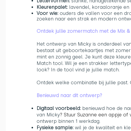
Lettervormen:
slanke, handgetekende ser
Kleurenpalet:
lavendel, koraaloranje en 
Voor wie:
ouders die vallen voor een dr
zoeken naar een strak en modern ontw
Ontdek jullie zomermatch met de Mix &
Het ontwerp van Micky is onderdeel van
bestaat uit geboortekaartjes met zomerse
mint en zonnig geel. Je kunt deze kleur
Match tool. Wil je een strakker lettert
look? In de tool vind je jullie match.
Ontdek welke combinatie bij jullie past
Benieuwd naar dit ontwerp?
Digitaal voorbeeld:
benieuwd hoe de naam
van Micky
?
Stuur Suzanne een appje
of 
ontwerp binnen 1 werkdag.
Fysieke sample:
wil je de kwaliteit en k