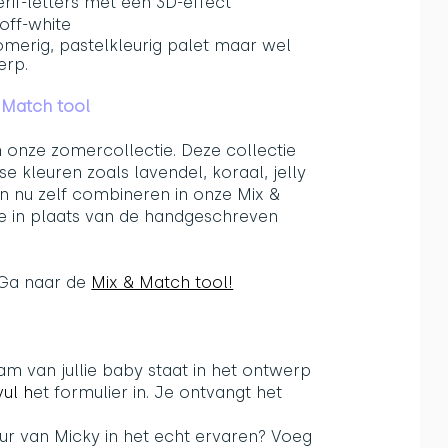
if-letters met een 3D-effect
off-white
omerig, pastelkleurig palet maar wel
erp.
 Match tool
 onze zomercollectie. Deze collectie
 kleuren zoals lavendel, koraal, jelly
en nu zelf combineren in onze Mix &
ype in plaats van de handgeschreven
. Ga naar de
Mix & Match tool!
 van jullie baby staat in het ontwerp
vul h
et formulier in. Je ontvangt het
leur van Micky in het echt ervaren? Voeg