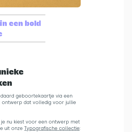
n een bold
e
unieke
ken
andaard geboortekaartje via een
ntwerp dat volledig voor jullie
je nu kiest voor een ontwerp met
je uit onze
Typografische collectie
: