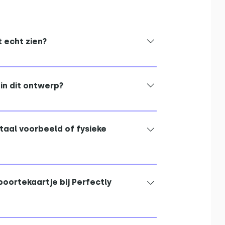
t echt zien?
 sample via de productpagina bestellen.
 van het papier, de kleuren en de
in dit ontwerp?
een berichtje te sturen via WhatsApp
jfelen jullie tussen een aantal stijlen?
itaal voorbeeld of fysieke
eerdere digitale voorbeelden zodat
bij de naam past.
en één werkdag, vaak al binnen een
et zorg ingepakt en gaan binnen twee
oortekaartje bij Perfectly
nline editor met standaard sjablonen,