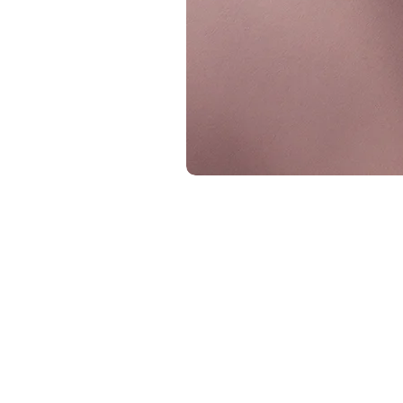
Contactgegevens
Suzanne Stevens
suzanne@perfectlybold.nl
+31 6 15487955