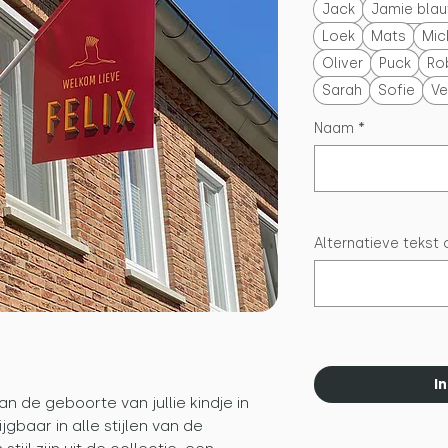
Jack
Jamie bla
Loek
Mats
Mic
Oliver
Puck
Ro
Sarah
Sofie
Ve
Naam
*
Alternatieve tekst 
I
n de geboorte van jullie kindje in
ijgbaar in alle stijlen van de