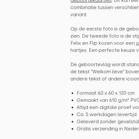
geboortekaartjes
. Dit kan een
combinatie tussen verschille
variant.
Op de eerste foto is de geboo
zien. De tweede foto is de stij
Felix en Flip kozen voor een
o
hartjes. Een perfecte keuze
De geboortevlag wordt stand
de tekst "Welkom lieve" boven 
andere tekst of andere icoont
Formaat 60 x 60 x 120 cm
Gemaakt van 610 g/m² PV
Altijd een digitale proef v
Ca. 5 werkdagen levertijd
Geleverd zonder gevelsto
Gratis verzending in Neder