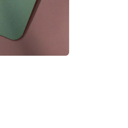
Naambordjes
Alle naambordjes
es
Praktische info
..
Welke stijl kies jij?