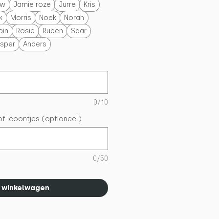
uw
Jamie roze
Jurre
Kris
k
Morris
Noek
Norah
bin
Rosie
Ruben
Saar
sper
Anders
0/10
of icoontjes (optioneel)
0/50
n winkelwagen