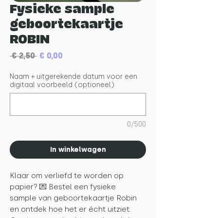
Fysieke sample
geboortekaartje
ROBIN
Normale
Verkoopprijs
 € 2,50 
€ 0,00
prijs
Naam + uitgerekende datum voor een
digitaal voorbeeld (optioneel)
0/500
In winkelwagen
Klaar om verliefd te worden op
papier? 💌 Bestel een fysieke
sample van geboortekaartje Robin
en ontdek hoe het er écht uitziet.