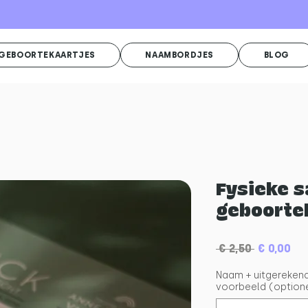
GEBOORTEKAARTJES
NAAMBORDJES
BLOG
Fysieke 
geboorte
Normale
Ve
 € 2,50 
€ 0,00
prijs
Naam + uitgerekend
voorbeeld (option