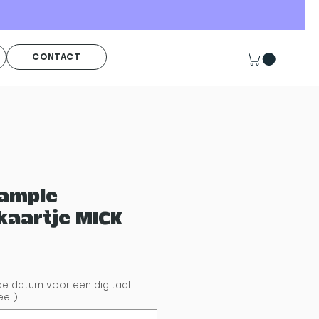
CONTACT
sample
kaartje MICK
rkoopprijs
e datum voor een digitaal
eel)