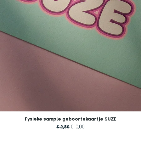
Fysieke sample geboortekaartje SUZE
Normale prijs
Verkoopprijs
€ 0,00
€ 2,50