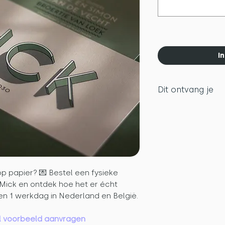
I
Dit ontvang je
Geboortekaar
papier (met d
Duurzame Pap
Bijpassende sl
Een preview v
postzegel
p papier? 💌 Bestel een fysieke
Mick en ontdek hoe het er écht
nen 1 werkdag in Nederland en België.
aal voorbeeld aanvragen