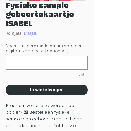
Fysieke sample
geboortekaartje
ISABEL
Normale
Verkoopprijs
 € 2,50 
€ 0,00
prijs
Naam + uitgerekende datum voor een
digitaal voorbeeld (optioneel)
0/500
In winkelwagen
Klaar om verliefd te worden op
papier? 💌 Bestel een fysieke
sample van geboortekaartje Isabel
en ontdek hoe het er écht uitziet.