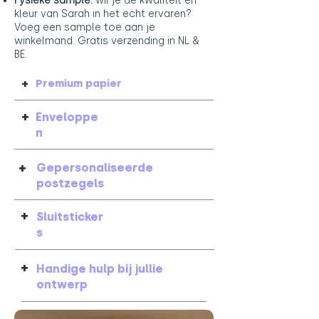
Fysieke sample:
wil je de kwaliteit en
kleur van Sarah in het echt ervaren?
Voeg een sample toe aan je
winkelmand. Gratis verzending in NL &
BE.
+
Premium papier
+
Enveloppe
n
+
Gepersonaliseerde
postzegels
+
Sluitsticker
s
+
Handige hulp bij jullie
ontwerp