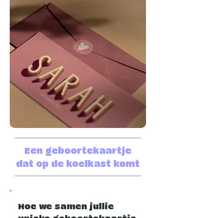
Een geboortekaartje
dat op de koelkast komt
Hoe we samen jullie